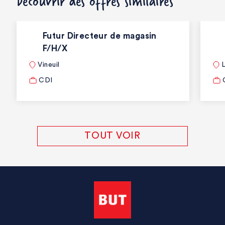
Découvrir des offres similaires
Futur Directeur de magasin
F/H/X
Vineuil
L
CDI
TOUT VOIR