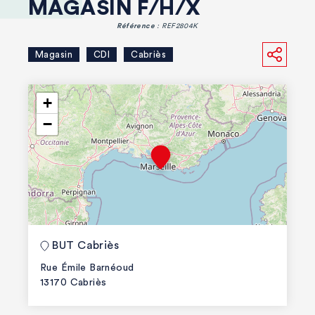
MAGASIN F/H/X
Référence
: REF2804K
Magasin
CDI
Cabriès
+
−
BUT Cabriès
Rue Émile Barnéoud
13170 Cabriès